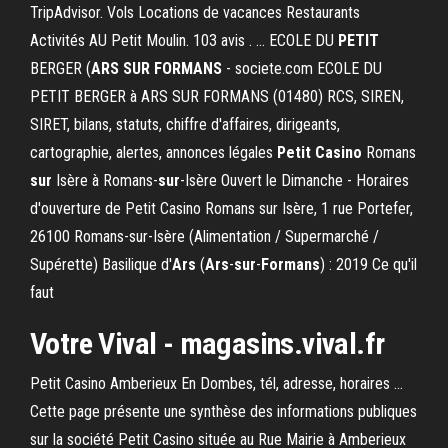
TripAdvisor. Vols Locations de vacances Restaurants
Activités AU Petit Moulin. 103 avis . … ECOLE DU
PETIT
BERGER (
ARS SUR FORMANS
- societe.com ECOLE DU
PETIT BERGER à ARS SUR FORMANS (01480) RCS, SIREN,
SIRET, bilans, statuts, chiffre d'affaires, dirigeants,
cartographie, alertes, annonces légales
Petit Casino
Romans
sur
Isère à Romans-
sur
-Isère Ouvert le Dimanche - Horaires
d'ouverture de Petit Casino Romans sur Isère, 1 rue Portefer,
26100 Romans-sur-Isère (Alimentation / Supermarché /
Supérette) Basilique d'
Ars
(
Ars
-
sur
-
Formans
) : 2019 Ce qu'il
faut
Votre Vival - magasins.vival.fr
Petit Casino Amberieux En Dombes, tél, adresse, horaires ...
Cette page présente une synthèse des informations publiques
sur la société Petit Casino située au Rue Mairie à Amberieux