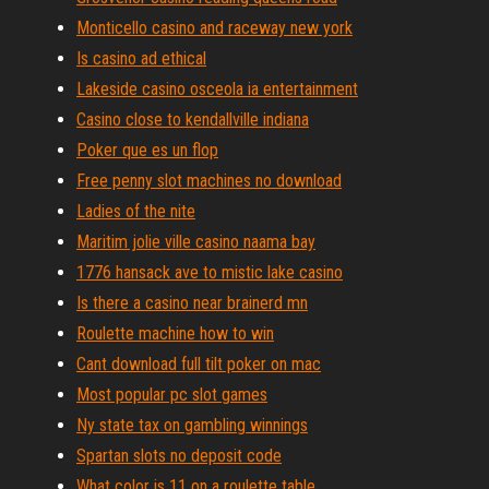
Monticello casino and raceway new york
Is casino ad ethical
Lakeside casino osceola ia entertainment
Casino close to kendallville indiana
Poker que es un flop
Free penny slot machines no download
Ladies of the nite
Maritim jolie ville casino naama bay
1776 hansack ave to mistic lake casino
Is there a casino near brainerd mn
Roulette machine how to win
Cant download full tilt poker on mac
Most popular pc slot games
Ny state tax on gambling winnings
Spartan slots no deposit code
What color is 11 on a roulette table