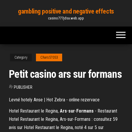
Skip
gambling positive and negative effects
to
casino777jdsa.web.app
the
content
Category
Chars57053
Petit casino ars sur formans
By
PUBLISHER
Levné hotely Anse | Hot Zebra - online rezervace
Hotel Restaurant le Regina,
Ars
-
sur
-
Formans
- Restaurant
Hotel Restaurant le Regina, Ars-sur-Formans : consultez 59
avis sur Hotel Restaurant le Regina, noté 4 sur 5 sur