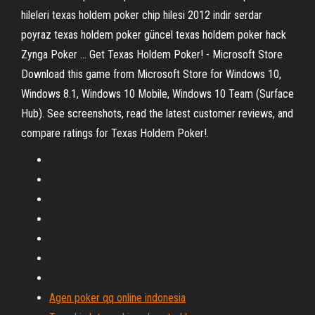
hileleri texas holdem poker chip hilesi 2012 indir serdar
poyraz texas holdem poker güncel texas holdem poker hack
Zynga Poker ... Get Texas Holdem Poker! - Microsoft Store
Download this game from Microsoft Store for Windows 10,
Windows 8.1, Windows 10 Mobile, Windows 10 Team (Surface
Hub). See screenshots, read the latest customer reviews, and
compare ratings for Texas Holdem Poker!.
Agen poker qq online indonesia