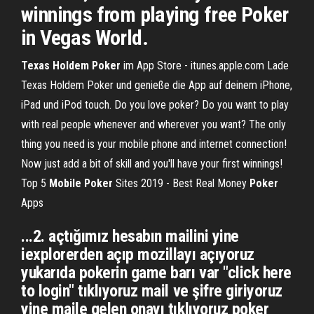
winnings from playing free Poker
in Vegas World.
Texas Holdem Poker
im App Store - itunes.apple.com Lade
Texas Holdem Poker und genieße die App auf deinem iPhone,
iPad und iPod touch. ‎Do you love poker? Do you want to play
with real people whenever and wherever you want? The only
thing you need is your mobile phone and internet connection!
Now just add a bit of skill and you'll have your first winnings!
Top 5
Mobile Poker
Sites 2019 - Best Real Money
Poker
Apps
...2. açtığımız hesabın mailini yine
iexplorerden açıp mozillayı açıyoruz
yukarıda pokerin game barı var "click here
to login" tıklıyoruz mail ve şifre giriyoruz
yine maile gelen onayı tıklıyoruz poker